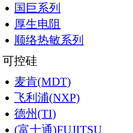
国巨系列
厚生电阻
顺络热敏系列
可控硅
麦肯(MDT)
飞利浦(NXP)
德州(TI)
(富士通)FUJITSU