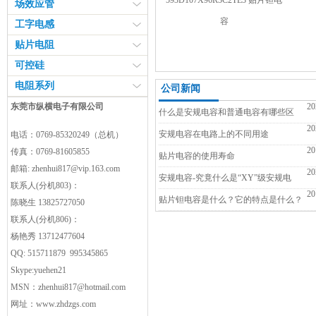
593D107X96R3C2TE3 贴片钽电
场效应管
容
工字电感
贴片电阻
可控硅
电阻系列
公司新闻
东莞市纵横电子有限公司
20
什么是安规电容和普通电容有哪些区
20
别？
安规电容在电路上的不同用途
电话：0769-85320249（总机）
20
传真：0769-81605855
贴片电容的使用寿命
邮箱:
zhenhui817@vip.163.com
20
安规电容-究竟什么是“XY”级安规电
联系人(分机803)：
20
容？
贴片钽电容是什么？它的特点是什么？
陈晓生 13825727050
联系人(分机806)：
杨艳秀 13712477604
QQ: 515711879 995345865
Skype:yuehen21
MSN：
zhenhui817@hotmail.com
网址：
www.zhdzgs.com