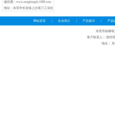
诚信通：
www.zonghengdz.1688.com
地址：东莞市长安镇上沙第三工业区
网站首页
|
企业简介
|
产品展示
|
产品
东莞市纵横电
客户联系人： 陈经理 电话
地址： 