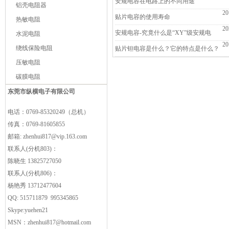
别？
安规电容在电路上的不同用途
铝壳电阻器
20
贴片电容的使用寿命
热敏电阻
20
安规电容-究竟什么是“XY”级安规电
水泥电阻
20
绕线保险电阻
容？
贴片钽电容是什么？它的特点是什么？
压敏电阻
碳膜电阻
东莞市纵横电子有限公司
电话：0769-85320249（总机）
传真：0769-81605855
邮箱:
zhenhui817@vip.163.com
联系人(分机803)：
陈晓生 13825727050
联系人(分机806)：
杨艳秀 13712477604
QQ: 515711879 995345865
Skype:yuehen21
MSN：
zhenhui817@hotmail.com