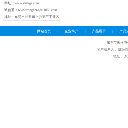
网址：
www.zhdzgs.com
诚信通：
www.zonghengdz.1688.com
地址：东莞市长安镇上沙第三工业区
网站首页
|
企业简介
|
产品展示
|
产品
东莞市纵横电
客户联系人： 陈经理 电话
地址： 