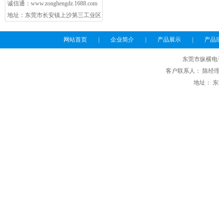
诚信通：
www.zonghengdz.1688.com
地址：东莞市长安镇上沙第三工业区
网站首页
|
企业简介
|
产品展示
|
产品
东莞市纵横电
客户联系人： 陈经理 电话
地址： 