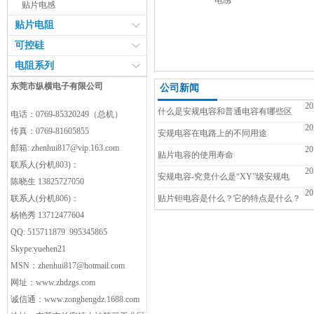
电感
贴片电感
贴片电阻
可控硅
电阻系列
东莞市纵横电子有限公司
公司新闻
20
什么是安规电容和普通电容有哪些区
电话：0769-85320249（总机）
20
传真：0769-81605855
别？
安规电容在电路上的不同用途
邮箱:
zhenhui817@vip.163.com
20
贴片电容的使用寿命
联系人(分机803)：
20
安规电容-究竟什么是“XY”级安规电
陈晓生 13825727050
20
容？
联系人(分机806)：
贴片钽电容是什么？它的特点是什么？
杨艳秀 13712477604
QQ: 515711879 995345865
Skype:yuehen21
MSN：
zhenhui817@hotmail.com
网址：
www.zhdzgs.com
诚信通：
www.zonghengdz.1688.com