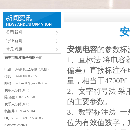
安
公司新闻
行业新闻
安规电容
的参数标
常见问题
东莞市纵横电子有限公司
1、直标法 将电
偏差）直接标注在电容器
电话：0769-85320249（总机）
传真：0769-81605855
量，相当于4700
邮箱:
zhenhui817@vip.163.com
2、文字符号法 
联系人(分机803)：
陈晓生 13825727050
的主要参数。
联系人(分机806)：
3、数字标注法 
杨艳秀 13712477604
QQ: 515711879 995345865
位为有效值数字，
Skype:yuehen21