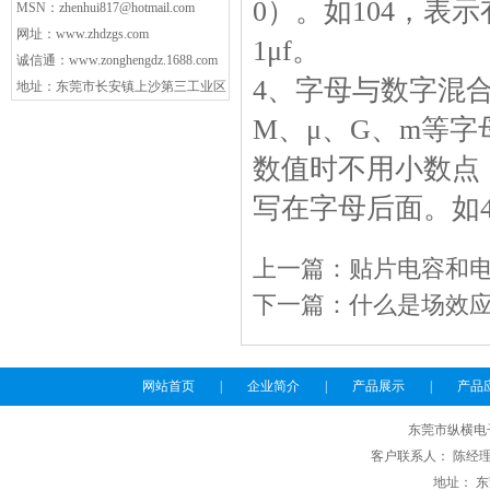
0）。如104，表示有
MSN：
zhenhui817@hotmail.com
网址：
www.zhdzgs.com
1μf。
诚信通：
www.zonghengdz.1688.com
4、字母与数字混合
地址：东莞市长安镇上沙第三工业区
M、μ、G、m等
数值时不用小数点
写在字母后面。如4P7
上一篇：
贴片电容和
下一篇：
什么是场效
网站首页
|
企业简介
|
产品展示
|
产品
东莞市纵横电
客户联系人： 陈经理 电话
地址： 