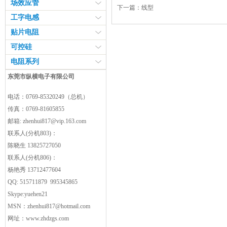
场效应管
下一篇：
线型
工字电感
贴片电阻
可控硅
电阻系列
东莞市纵横电子有限公司
电话：0769-85320249（总机）
传真：0769-81605855
邮箱:
zhenhui817@vip.163.com
联系人(分机803)：
陈晓生 13825727050
联系人(分机806)：
杨艳秀 13712477604
QQ: 515711879 995345865
Skype:yuehen21
MSN：
zhenhui817@hotmail.com
网址：
www.zhdzgs.com