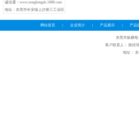
诚信通：
www.zonghengdz.1688.com
地址：东莞市长安镇上沙第三工业区
网站首页
|
企业简介
|
产品展示
|
产品
东莞市纵横电
客户联系人： 陈经理 电话
地址： 