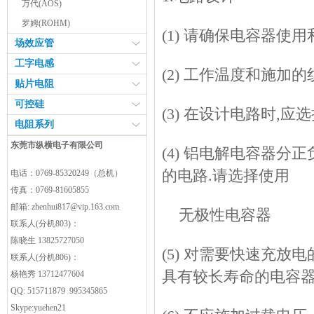
万代(AOS)
罗姆(ROHM)
(1) 请确保电容器使
场效应管
工字电感
(2) 工作温度和施
贴片电阻
可控硅
(3) 在设计电路时,
电阻系列
东莞市纵横电子有限公司
(4) 铝电解电容器分
的电路.请选择使用
电话：0769-85320249（总机）
传真：0769-81605855
邮箱:
zhenhui817@vip.163.com
无极性电容器
联系人(分机803)：
陈晓生 13825727050
(5) 对需要快速充
联系人(分机806)：
具有较长寿命的电容器
杨艳秀 13712477604
QQ: 515711879 995345865
Skype:yuehen21