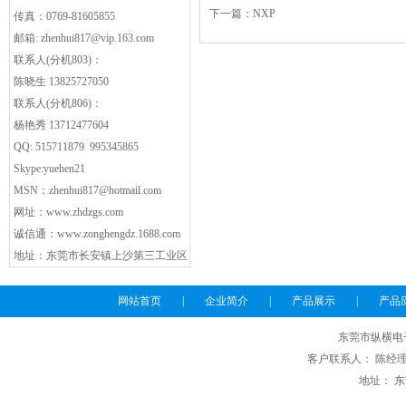
下一篇：
NXP
传真：0769-81605855
邮箱:
zhenhui817@vip.163.com
联系人(分机803)：
陈晓生 13825727050
联系人(分机806)：
杨艳秀 13712477604
QQ: 515711879 995345865
Skype:yuehen21
MSN：
zhenhui817@hotmail.com
网址：
www.zhdzgs.com
诚信通：
www.zonghengdz.1688.com
地址：东莞市长安镇上沙第三工业区
网站首页
|
企业简介
|
产品展示
|
产品
东莞市纵横电
客户联系人： 陈经理 电话
地址： 