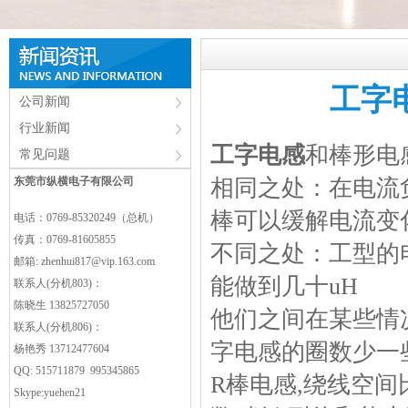
工字
公司新闻
行业新闻
工字电感
和棒形电
常见问题
东莞市纵横电子有限公司
相同之处：在电流
棒可以缓解电流变
电话：0769-85320249（总机）
传真：0769-81605855
不同之处：工型的
邮箱:
zhenhui817@vip.163.com
能做到几十uH
联系人(分机803)：
陈晓生 13825727050
他们之间在某些情
联系人(分机806)：
字电感的圈数少一些
杨艳秀 13712477604
QQ: 515711879 995345865
R棒电感,绕线空间
Skype:yuehen21