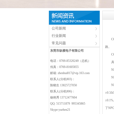
公司新闻
行业新闻
COG
常见问题
路。
东莞市纵横电子有限公司
COG
电话：0769-85320249（总机）
具有最
传真：0769-81605855
NP
邮箱:
zhenhui817@vip.163.com
NP
联系人(分机803)：
NPO
陈晓生 13825727050
联系人(分机806)：
±0.
杨艳秀 13712477604
±0.
QQ: 515711879 995345865
了NP
Skype:yuehen21