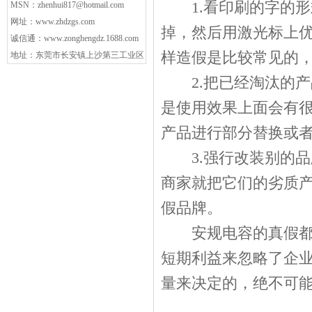
1.看印刷的字的形
MSN：
zhenhui817@hotmail.com
网址：
www.zhdzgs.com
掉，然后用激光标上
诚信通：
www.zonghengdz.1688.com
样造假是比较常见的
地址：东莞市长安镇上沙第三工业区
2.把已经淘汰的产
是使用效果上面会有
产品进行部分替换或
3.强行改装别的品
商家就把它们的劣质
假品牌。
安规电容的真假都是
短期利益来忽略了企
量来决定的，绝不可