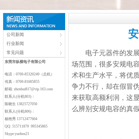
安
公司新闻
行业新闻
电子元器件的发展
常见问题
东莞市纵横电子有限公司
场范围，很多安规电
术和生产水平，将优
电话：0769-85320249（总机）
传真：0769-81605855
争力不行，却在假冒
邮箱:
zhenhui817@vip.163.com
来获取高额利润，这
联系人(分机803)：
陈晓生 13825727050
么辨别安规电容的真
联系人(分机806)：
杨艳秀 13712477604
QQ: 515711879 995345865
Skype:yuehen21