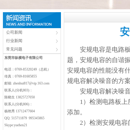
安
公司新闻
行业新闻
安规电容
是电路
常见问题
东莞市纵横电子有限公司
题，安规电容的自谐
安规电容的性能没有
电话：0769-85320249（总机）
传真：0769-81605855
规电容解决噪音的方
邮箱:
zhenhui817@vip.163.com
安规电容解决噪音
联系人(分机803)：
陈晓生 13825727050
1）检测电路板上所
联系人(分机806)：
添加。
杨艳秀 13712477604
QQ: 515711879 995345865
2）检测安规电容的
Skype:yuehen21