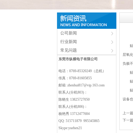
公司新闻
行业新闻
常见问题
层氧
东莞市纵横电子有限公司
负极
电话：0769-85320249（总机）
贴片
传真：0769-81605855
贴片
邮箱:
zhenhui817@vip.163.com
贴片
联系人(分机803)：
设备
陈晓生 13825727050
联系人(分机806)：
上一
杨艳秀 13712477604
下一
QQ: 515711879 995345865
Skype:yuehen21